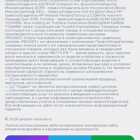
правообладатель Sony Corporation (Сони Корпорейшн); ASUS -
правообладатель ASUSTeK Computer Inc. (Асустек Компьютер
Инкорпорейшн); ACER - правообладатель Acer Incorporated (Эйсер
Инкорпорейтед); DELL - правообладатель Dell Inc.(Делл Инк.); HP -
правообладатель HP Hewlett-Packard Group LLC (ЭйчПи Хьюлетт
Паккард Груп ЛЛК); Toshiba - правообладатель KABUSHIKI KAISHA
TOSHIBA, also trading as Toshiba Corporation (КАБУШИКИ КАЙША
ТОШИБА также торгующая как Тосиба Корпорейшн). Товарные знаки
используется с целью описания товара, в отношении которых
производятся услуги по ремонту сервисными центрами
«PEDANT».Услуги оказываются в неавторизованных сервисных
центрах «PEDANT», не связанными с компаниями Правообладателями
товарных знаков и/или с ее официальными представителями в
отношении товаров, которые уже были введены в гражданский
оборот в смысле статьи 1487 ГК РФ ** - время ремонта, срок гарантии
могут меняться в зависимости от модели устройства и сложности
проводимых работ Информация о соответствующих моделях и
комплектациях и их наличии, ценах, возможных выгодах и условиях
приобретения доступна в сервисных центрах Pedant.ru. Не является
публичной офертой. Оферта на сервисное обслуживание
Застрахованного имущества
— СЦ не является уполномоченной организацией продавца,
импортера, изготовителя.
— СЦ "Педант" не является авторизованным сервис центром.
— Обозначение используется не с целью индивидуализации
соответствующих услуг по ремонту и введения посетителей в
заблуждение, а с целью информирования потребителей о
предоставляемых услугах в отношении техники правообладателей.
Вся информация на сайте носит исключительно информационный
характер.
© 2026 pedant-obninsk.ru
Любое использование либо копирование материалов сайта,
элементов дизайна и оформления не допускается.