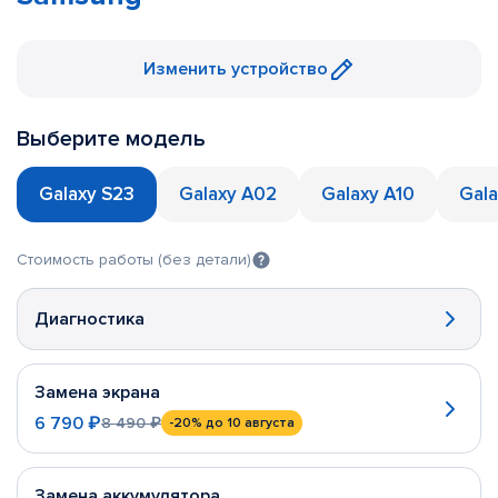
Изменить устройство
Выберите модель
Galaxy S23
Galaxy A02
Galaxy A10
Gala
Стоимость работы (без детали)
Диагностика
Замена экрана
6 790 ₽
8 490 ₽
-20%
до 10 августа
Замена аккумулятора