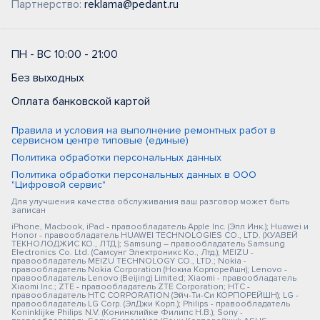
Партнерство:
reklama@pedant.ru
ПН - ВС 10:00 - 21:00
Без выходных
Оплата банковской картой
Правила и условия на выполнение ремонтных работ в
сервисном центре типовые (единые)
Политика обработки персональных данных
Политика обработки персональных данных в ООО
"Цифровой сервис"
Для улучшения качества обслуживания ваш разговор может быть
записан
iPhone, Macbook, iPad - правообладатель Apple Inc. (Эпл Инк.); Huawei и
Honor - правообладатель HUAWEI TECHNOLOGIES CO., LTD. (ХУАВЕЙ
ТЕКНОЛОДЖИС КО., ЛТД.); Samsung – правообладатель Samsung
Electronics Co. Ltd. (Самсунг Электроникс Ко., Лтд.); MEIZU -
правообладатель MEIZU TECHNOLOGY CO., LTD.; Nokia -
правообладатель Nokia Corporation (Нокиа Корпорейшн); Lenovo -
правообладатель Lenovo (Beijing) Limited; Xiaomi - правообладатель
Xiaomi Inc.; ZTE - правообладатель ZTE Corporation; HTC -
правообладатель HTC CORPORATION (Эйч-Ти-Си КОРПОРЕЙШН); LG -
правообладатель LG Corp. (ЭлДжи Корп.); Philips - правообладатель
Koninklijke Philips N.V. (Конинклийке Филипс Н.В.); Sony -